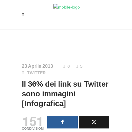
23 Aprile 2013
0
5
TWITTER
Il 36% dei link su Twitter
sono immagini
[Infografica]
151
CONDIVISIONI