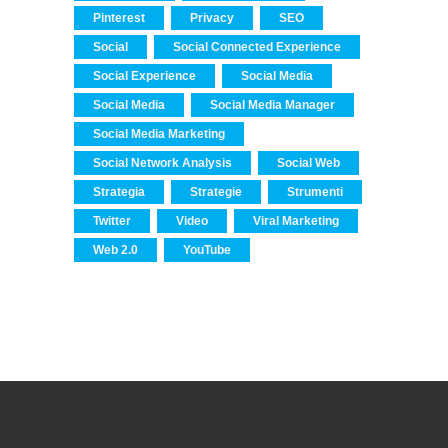
Pinterest
Privacy
SEO
Social
Social Connected Experience
Social Experience
Social Media
Social Media
Social Media Manager
Social Media Marketing
Social Network Analysis
Social Web
Strategia
Strategie
Strumenti
Twitter
Video
Viral Marketing
Web 2.0
YouTube