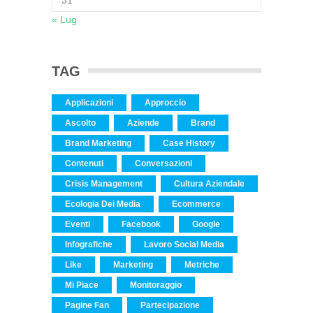
« Lug
TAG
Applicazioni
Approccio
Ascolto
Aziende
Brand
Brand Marketing
Case History
Contenuti
Conversazioni
Crisis Management
Cultura Aziendale
Ecologia Dei Media
Ecommerce
Eventi
Facebook
Google
Infografiche
Lavoro Social Media
Like
Marketing
Metriche
Mi Piace
Monitoraggio
Pagine Fan
Partecipazione