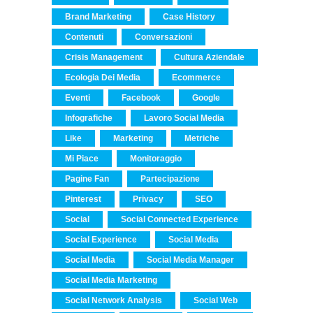
Brand Marketing
Case History
Contenuti
Conversazioni
Crisis Management
Cultura Aziendale
Ecologia Dei Media
Ecommerce
Eventi
Facebook
Google
Infografiche
Lavoro Social Media
Like
Marketing
Metriche
Mi Piace
Monitoraggio
Pagine Fan
Partecipazione
Pinterest
Privacy
SEO
Social
Social Connected Experience
Social Experience
Social Media
Social Media
Social Media Manager
Social Media Marketing
Social Network Analysis
Social Web