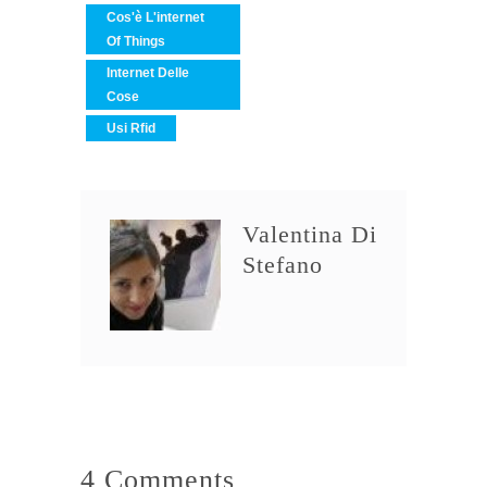
Cos'è L'internet
Of Things
Internet Delle
Cose
Usi Rfid
Valentina Di
Stefano
4 Comments