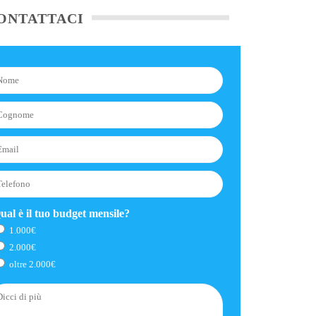
ONTATTACI
ual è il tuo budget mensile?
1.000€
2.000€
oltre 2.000€