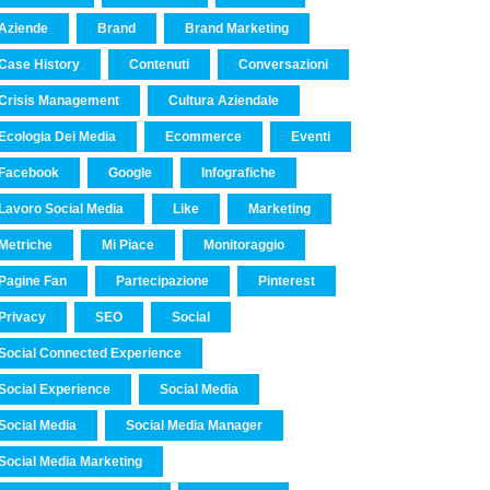
Aziende
Brand
Brand Marketing
Case History
Contenuti
Conversazioni
Crisis Management
Cultura Aziendale
Ecologia Dei Media
Ecommerce
Eventi
Facebook
Google
Infografiche
Lavoro Social Media
Like
Marketing
Metriche
Mi Piace
Monitoraggio
Pagine Fan
Partecipazione
Pinterest
Privacy
SEO
Social
Social Connected Experience
Social Experience
Social Media
Social Media
Social Media Manager
Social Media Marketing