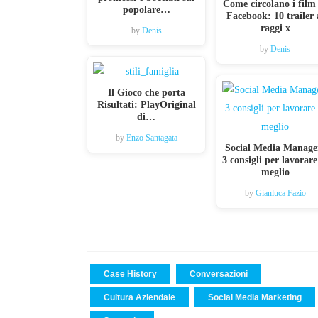
Come circolano i film
popolare…
Facebook: 10 trailer 
raggi x
by
Denis
by
Denis
Il Gioco che porta
Risultati: PlayOriginal
di…
by
Enzo Santagata
Social Media Manage
3 consigli per lavorare
meglio
by
Gianluca Fazio
Case History
Conversazioni
Cultura Aziendale
Social Media Marketing