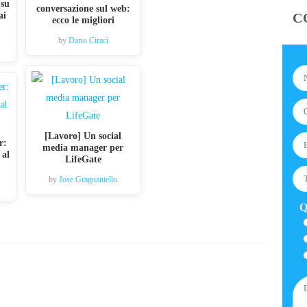
 su
conversazione sul web:
ai
C
ecco le migliori
by
Dario Ciracì
[Lavoro] Un social
r:
media manager per
 al
LifeGate
by
Jose Gragnaniello
Q