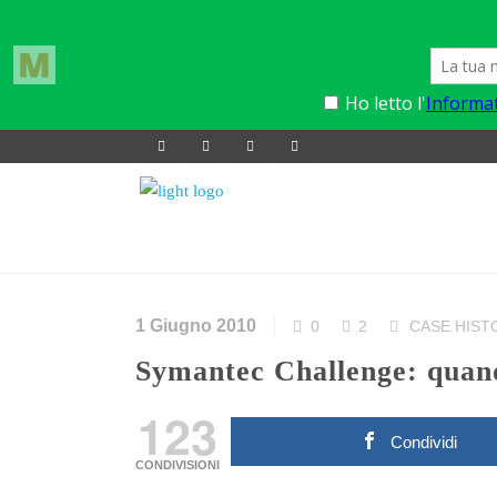
1 Giugno 2010
0
2
CASE HIST
Symantec Challenge: quand
123
Condividi
CONDIVISIONI