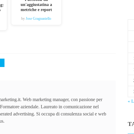
un'aggiustatina a
ag:
metriche e report
o
by
Jose Gragnaniello
arketing.it. Web marketing manager, con passione per
« 
Formatore aziendale. Laureato in comunicazione nel
nerated advertising. Si occupa di consulenza social e web
us.
T