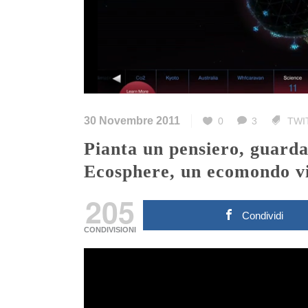
30 Novembre 2011
0
3
TWI
Pianta un pensiero, guardalo crescere. CNN lancia
Ecosphere, un ecomondo vi
205
Condividi
CONDIVISIONI