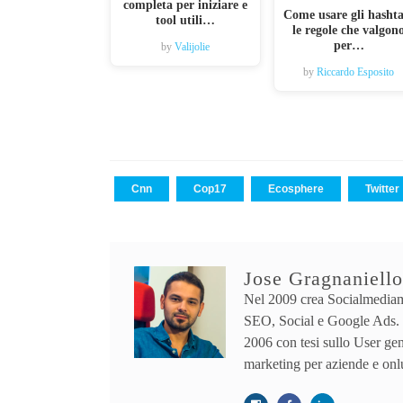
completa per iniziare e
Come usare gli hasht
tool utili…
le regole che valgon
per…
by
Valijolie
by
Riccardo Esposito
Cnn
Cop17
Ecosphere
Twitter
Jose Gragnaniello
Nel 2009 crea Socialmediam
SEO, Social e Google Ads. 
2006 con tesi sullo User ge
marketing per aziende e onl