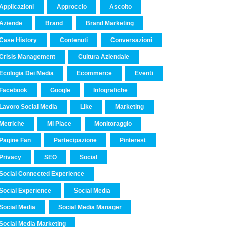
Applicazioni
Approccio
Ascolto
Aziende
Brand
Brand Marketing
Case History
Contenuti
Conversazioni
Crisis Management
Cultura Aziendale
Ecologia Dei Media
Ecommerce
Eventi
Facebook
Google
Infografiche
Lavoro Social Media
Like
Marketing
Metriche
Mi Piace
Monitoraggio
Pagine Fan
Partecipazione
Pinterest
Privacy
SEO
Social
Social Connected Experience
Social Experience
Social Media
Social Media
Social Media Manager
Social Media Marketing