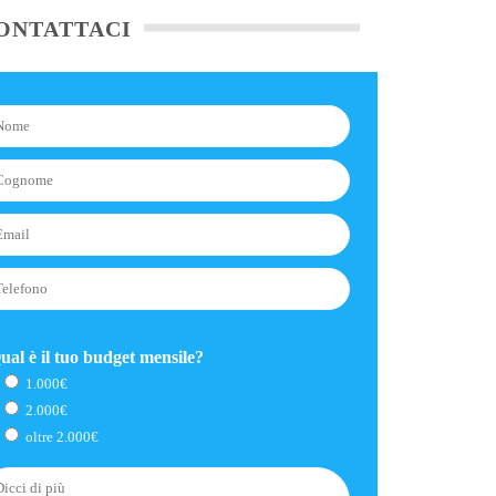
ONTATTACI
ual è il tuo budget mensile?
1.000€
2.000€
oltre 2.000€