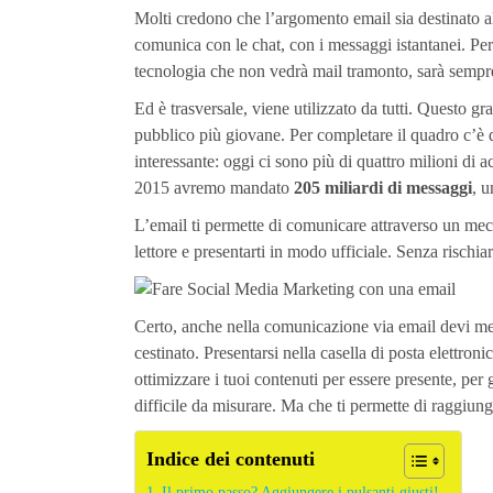
Molti credono che l’argomento email sia destinato al
comunica con le chat, con i messaggi istantanei. Per
tecnologia che non vedrà mail tramonto, sarà sempre
Ed è trasversale, viene utilizzato da tutti. Questo gr
pubblico più giovane. Per completare il quadro c’è
interessante: oggi ci sono più di quattro milioni di 
2015 avremo mandato
205 miliardi di messaggi
, 
L’email ti permette di comunicare attraverso un mec
lettore e presentarti in modo ufficiale. Senza rischia
Certo, anche nella comunicazione via email devi mett
cestinato. Presentarsi nella casella di posta elettroni
ottimizzare i tuoi contenuti per essere presente, pe
difficile da misurare. Ma che ti permette di raggiung
Indice dei contenuti
Il primo passo? Aggiungere i pulsanti giusti!