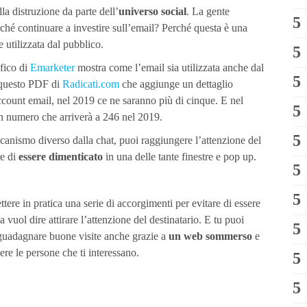
la distruzione da parte dell’
universo social
. La gente
ché continuare a investire sull’email? Perché questa è una
 utilizzata dal pubblico.
afico di
Emarketer
mostra come l’email sia utilizzata anche dal
 questo PDF di
Radicati.com
che aggiunge un dettaglio
account email, nel 2019 ce ne saranno più di cinque. E nel
un numero che arriverà a 246 nel 2019.
canismo diverso dalla chat, puoi raggiungere l’attenzione del
re di
essere dimenticato
in una delle tante finestre e pop up.
ere in pratica una serie di accorgimenti per evitare di essere
ca vuol dire attirare l’attenzione del destinatario. E tu puoi
r guadagnare buone visite anche grazie a
un web sommerso
e
ere le persone che ti interessano.