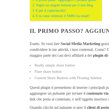
Voglio un singolo bottone per il mio blog
E per il copia/incolla?
E tu come ottimizzi il SMM via email?
IL PRIMO PASSO? AGGIUN
Esatto. Se vuoi fare
Social Media Marketing
grazi
condividere le tue attività, i tuoi contenuti. Come?
maggior parte dei casi devi affidarti a dei
plugin di 
Really simple share button
Flare share button
Custom Share Buttons with Floating Sidebar
Questi plugin ti permettono di inserire i principali p
aggiungere un pulsante per inviare il
contenuto via
link che porta al contenuto, e nell’oggetto inserisce il
Quando clicchi sul pulsante si apre il
client di post