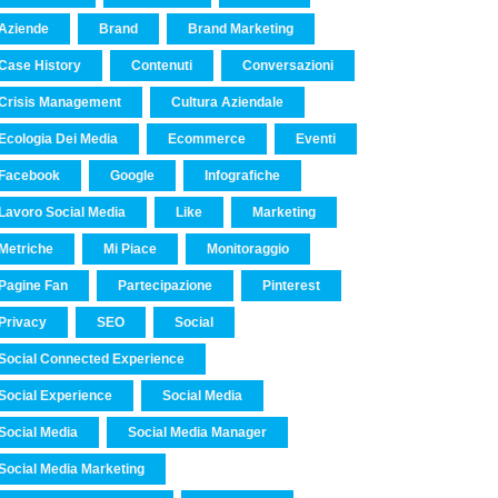
Aziende
Brand
Brand Marketing
Case History
Contenuti
Conversazioni
Crisis Management
Cultura Aziendale
Ecologia Dei Media
Ecommerce
Eventi
Facebook
Google
Infografiche
Lavoro Social Media
Like
Marketing
Metriche
Mi Piace
Monitoraggio
Pagine Fan
Partecipazione
Pinterest
Privacy
SEO
Social
Social Connected Experience
Social Experience
Social Media
Social Media
Social Media Manager
Social Media Marketing