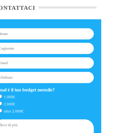
ONTATTACI
ual è il tuo budget mensile?
1.000€
2.000€
oltre 2.000€