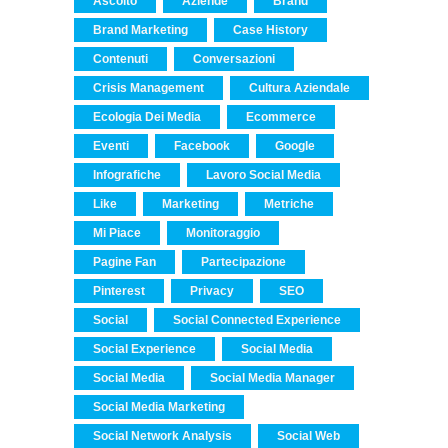
Ascolto
Aziende
Brand
Brand Marketing
Case History
Contenuti
Conversazioni
Crisis Management
Cultura Aziendale
Ecologia Dei Media
Ecommerce
Eventi
Facebook
Google
Infografiche
Lavoro Social Media
Like
Marketing
Metriche
Mi Piace
Monitoraggio
Pagine Fan
Partecipazione
Pinterest
Privacy
SEO
Social
Social Connected Experience
Social Experience
Social Media
Social Media
Social Media Manager
Social Media Marketing
Social Network Analysis
Social Web