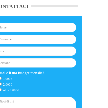
ONTATTACI
ual è il tuo budget mensile?
1.000€
2.000€
oltre 2.000€