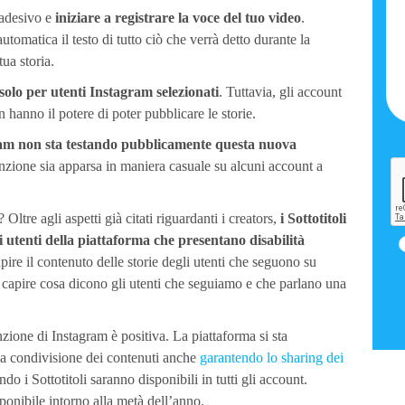
’adesivo e
iniziare a registrare la voce del tuo video
.
tomatica il testo di tutto ciò che verrà detto durante la
tua storia.
solo per utenti Instagram selezionati
. Tuttavia, gli account
hanno il potere di poter pubblicare le storie.
am non sta testando pubblicamente questa nuova
nzione sia apparsa in maniera casuale su alcuni account a
 Oltre agli aspetti già citati riguardanti i creators,
i Sottotitoli
i utenti della piattaforma che presentano disabilità
ire il contenuto delle storie degli utenti che seguono su
er capire cosa dicono gli utenti che seguiamo e che parlano una
ione di Instagram è positiva. La piattaforma si sta
la condivisione dei contenuti anche
garantendo lo sharing dei
o i Sottotitoli saranno disponibili in tutti gli account.
onibile intorno alla metà dell’anno.