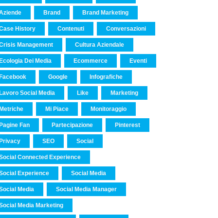
Aziende
Brand
Brand Marketing
Case History
Contenuti
Conversazioni
Crisis Management
Cultura Aziendale
Ecologia Dei Media
Ecommerce
Eventi
Facebook
Google
Infografiche
Lavoro Social Media
Like
Marketing
Metriche
Mi Piace
Monitoraggio
Pagine Fan
Partecipazione
Pinterest
Privacy
SEO
Social
Social Connected Experience
Social Experience
Social Media
Social Media
Social Media Manager
Social Media Marketing