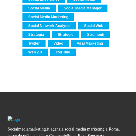
Social Media
Social Media Manager
Social Media Marketing
Social Network Analysis
Social Web
Strategia
Strategie
Strumenti
Twitter
Video
Viral Marketing
Web 2.0
YouTube
Socialmediamarketing.it agenzia social media marketing a Roma,
nasce da un'idea di Jose Gragnaniello ed Enzo Santagata