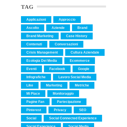
TAG
Applicazioni
Approccio
Ascolto
Aziende
Brand
Brand Marketing
Case History
Contenuti
Conversazioni
Crisis Management
Cultura Aziendale
Ecologia Dei Media
Ecommerce
Eventi
Facebook
Google
Infografiche
Lavoro Social Media
Like
Marketing
Metriche
Mi Piace
Monitoraggio
Pagine Fan
Partecipazione
Pinterest
Privacy
SEO
Social
Social Connected Experience
Social Experience
Social Media