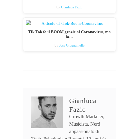
by
Gianluca Fazio
Tik Tok fa il BOOM grazie al Coronavirus, ma
la…
by
Jose Gragnaniello
Gianluca
Fazio
Growth Marketer,
Musicista, Nerd
appassionato di
Tech, Psicologia e Bassotti. 17 anni fa