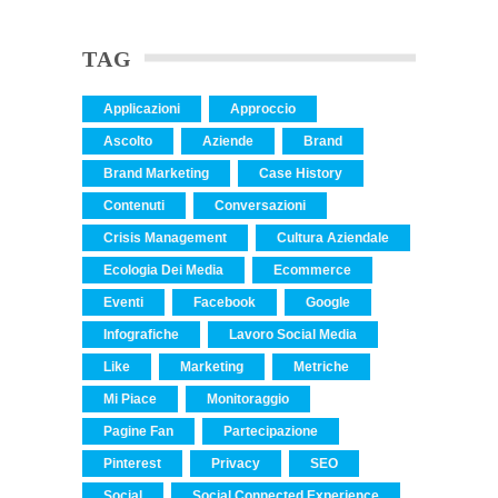
TAG
Applicazioni
Approccio
Ascolto
Aziende
Brand
Brand Marketing
Case History
Contenuti
Conversazioni
Crisis Management
Cultura Aziendale
Ecologia Dei Media
Ecommerce
Eventi
Facebook
Google
Infografiche
Lavoro Social Media
Like
Marketing
Metriche
Mi Piace
Monitoraggio
Pagine Fan
Partecipazione
Pinterest
Privacy
SEO
Social
Social Connected Experience