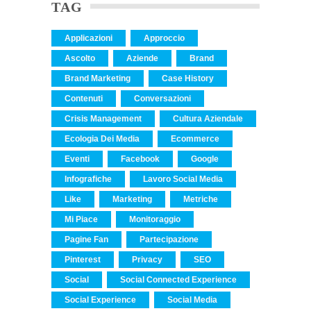
TAG
Applicazioni
Approccio
Ascolto
Aziende
Brand
Brand Marketing
Case History
Contenuti
Conversazioni
Crisis Management
Cultura Aziendale
Ecologia Dei Media
Ecommerce
Eventi
Facebook
Google
Infografiche
Lavoro Social Media
Like
Marketing
Metriche
Mi Piace
Monitoraggio
Pagine Fan
Partecipazione
Pinterest
Privacy
SEO
Social
Social Connected Experience
Social Experience
Social Media