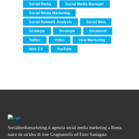
Social Media
Social Media Manager
Social Media Marketing
Social Network Analysis
Social Web
Strategia
Strategie
Strumenti
Twitter
Video
Viral Marketing
Web 2.0
YouTube
Socialmediamarketing.it agenzia social media marketing a Roma,
nasce da un'idea di Jose Gragnaniello ed Enzo Santagata