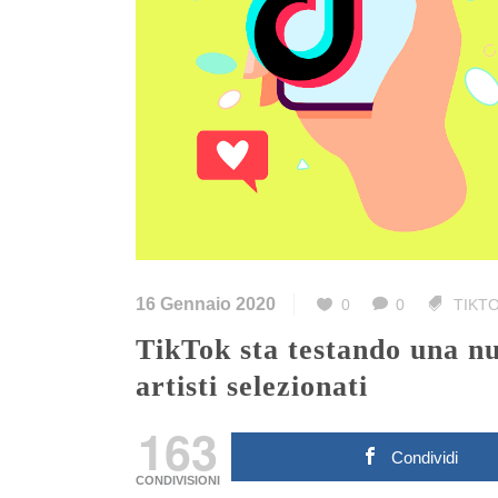
16 Gennaio 2020
0
0
TIKT
TikTok sta testando una nuova Music Tab su profili di
artisti selezionati
163
Condividi
CONDIVISIONI