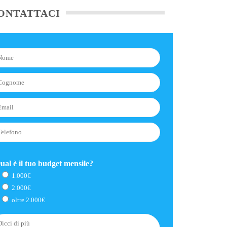
ONTATTACI
ual è il tuo budget mensile?
1.000€
2.000€
oltre 2.000€