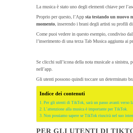
La musica è stato uno degli elementi chiave per l’a
Proprio per questo, l’App
sta testando un nuovo m
momento
, inserendo i brani degli artisti su profili d
Come puoi vedere in questo esempio, condiviso dall
l’inserimento di una terza Tab Musica aggiunta ai prof
Se clicchi sull’icona della nota musicale a sinistra, po
nell’app.
Gli utenti possono quindi toccare un determinato bra
Indice dei contenuti
Per gli utenti di TikTok, sarà un passo avanti verso l
L’attenzione alla musica è importante per TikTok.
Non possiamo sapere se TikTok riuscirà nel suo inte
PER GLI UTENTI DI TIKT