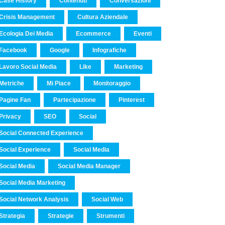
Case History
Contenuti
Conversazioni
Crisis Management
Cultura Aziendale
Ecologia Dei Media
Ecommerce
Eventi
Facebook
Google
Infografiche
Lavoro Social Media
Like
Marketing
Metriche
Mi Piace
Monitoraggio
Pagine Fan
Partecipazione
Pinterest
Privacy
SEO
Social
Social Connected Experience
Social Experience
Social Media
Social Media
Social Media Manager
Social Media Marketing
Social Network Analysis
Social Web
Strategia
Strategie
Strumenti