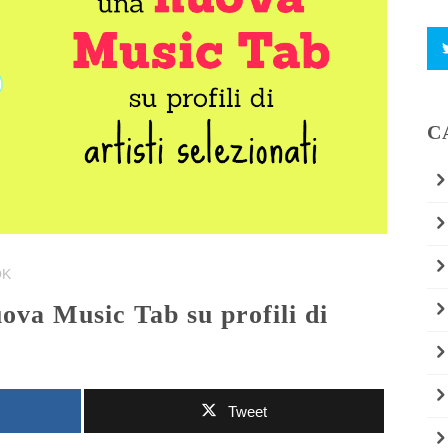
C
OK
Tweet