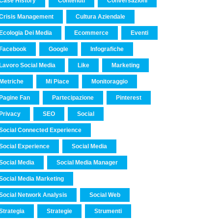
Case History
Contenuti
Conversazioni
Crisis Management
Cultura Aziendale
Ecologia Dei Media
Ecommerce
Eventi
Facebook
Google
Infografiche
Lavoro Social Media
Like
Marketing
Metriche
Mi Piace
Monitoraggio
Pagine Fan
Partecipazione
Pinterest
Privacy
SEO
Social
Social Connected Experience
Social Experience
Social Media
Social Media
Social Media Manager
Social Media Marketing
Social Network Analysis
Social Web
Strategia
Strategie
Strumenti