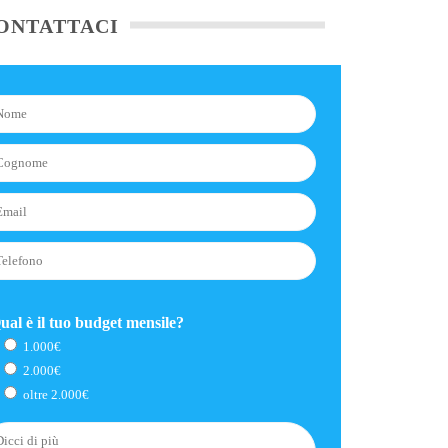
ONTATTACI
ual è il tuo budget mensile?
1.000€
2.000€
oltre 2.000€