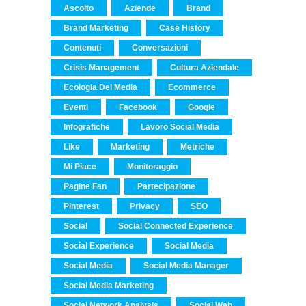
Ascolto
Aziende
Brand
Brand Marketing
Case History
Contenuti
Conversazioni
Crisis Management
Cultura Aziendale
Ecologia Dei Media
Ecommerce
Eventi
Facebook
Google
Infografiche
Lavoro Social Media
Like
Marketing
Metriche
Mi Piace
Monitoraggio
Pagine Fan
Partecipazione
Pinterest
Privacy
SEO
Social
Social Connected Experience
Social Experience
Social Media
Social Media
Social Media Manager
Social Media Marketing
Social Network Analysis
Social Web