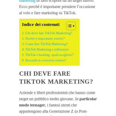
marketing
di farsi scoprire da un target nuovo.
Ecco perché è importante prendere l’occasione
al volo e fare marketing su TikTok.
Indice dei contenuti
Chi deve fare TikTok Marketing?
Perché è importante esserci?
Come fare TikTok Marketing?
TikTok Marketing e influencer
TikTok e hashtag: quali scegliere?
Secondo te conviene esserci?
CHI DEVE FARE
TIKTOK MARKETING?
Aziende e liberi professionisti che hanno come
target un pubblico molto giovane. In
particolar
modo teenager
, i famosi utenti che
appartengono alla Generazione Z (o Post-