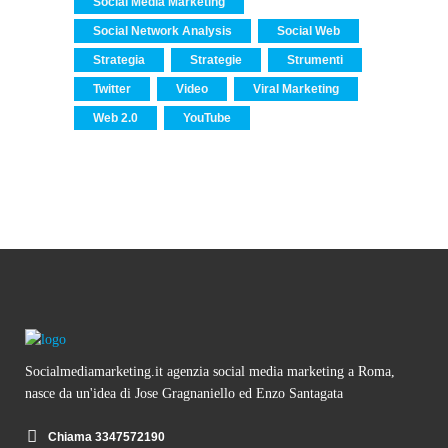
Social Media Marketing
Social Network Analysis
Social Web
Strategia
Strategie
Strumenti
Twitter
Video
Viral Marketing
Web 2.0
YouTube
Socialmediamarketing.it agenzia social media marketing a Roma,
nasce da un'idea di Jose Gragnaniello ed Enzo Santagata
Chiama 3347572190