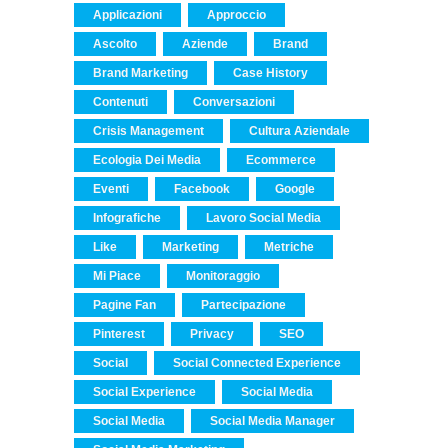
Applicazioni
Approccio
Ascolto
Aziende
Brand
Brand Marketing
Case History
Contenuti
Conversazioni
Crisis Management
Cultura Aziendale
Ecologia Dei Media
Ecommerce
Eventi
Facebook
Google
Infografiche
Lavoro Social Media
Like
Marketing
Metriche
Mi Piace
Monitoraggio
Pagine Fan
Partecipazione
Pinterest
Privacy
SEO
Social
Social Connected Experience
Social Experience
Social Media
Social Media
Social Media Manager