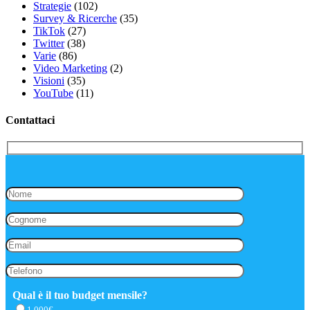
Strategie
(102)
Survey & Ricerche
(35)
TikTok
(27)
Twitter
(38)
Varie
(86)
Video Marketing
(2)
Visioni
(35)
YouTube
(11)
Contattaci
Qual è il tuo budget mensile?
1.000€