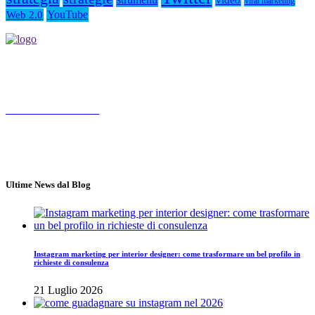
video
viral marketing
YouTube
Web 2.0
Socialmediamarketing.it agenzia social media marketing a Roma,
nasce da un'idea di Jose Gragnaniello ed Enzo Santagata
Chiama 3347572190
Roma
Lun - Ven 10.00 - 18.00
Ultime News dal Blog
Instagram marketing per interior designer: come trasformare un bel profilo in
richieste di consulenza
21 Luglio 2026