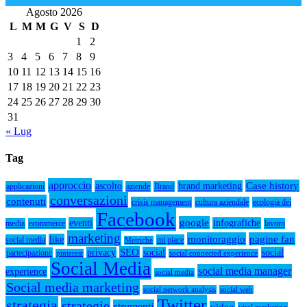
Agosto 2026
L
M
M
G
V
S
D
1
2
3
4
5
6
7
8
9
10
11
12
13
14
15
16
17
18
19
20
21
22
23
24
25
26
27
28
29
30
31
« Lug
Tag
approccio
Case history
ascolto
brand marketing
applicazioni
aziende
Brand
conversazioni
contenuti
crisis management
cultura aziendale
ecologia dei
Facebook
google
eventi
infografiche
media
ecommerce
lavoro
marketing
monitoraggio
pagine fan
like
social media
mi piace
Metriche
SEO
privacy
social
social
partecipazione
pinterest
social connected experience
Social Media
social media manager
experience
social media
Social media marketing
social network analysis
social web
Twitter
strategia
strategie
strumenti