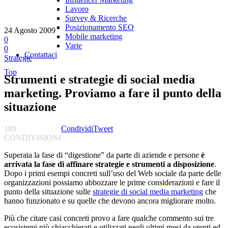
Lavoro
Survey & Ricerche
Posizionamento SEO
24 Agosto 2009
Mobile marketing
0
Varie
0
Contattaci
Strategie
Top
Strumenti e strategie di social media
marketing. Proviamo a fare il punto della
situazione
189
Condividi
Tweet
CONDIVISIONI
Superata la fase di “digestione” da parte di aziende e persone
è
arrivata la fase di affinare strategie e strumenti a disposizione
.
Dopo i primi esempi concreti sull’uso del Web sociale da parte delle
organizzazioni possiamo abbozzare le prime considerazioni e fare il
punto della situazione sulle
strategie di social media marketing
che
hanno funzionato e su quelle che devono ancora migliorare molto.
Più che citare casi concreti provo a fare qualche commento sui tre
ecosistemi più chiacchierati e utilizzati negli ultimi mesi da utenti ed