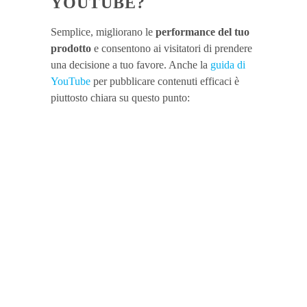
YOUTUBE?
Semplice, migliorano le
performance del tuo
prodotto
e consentono ai visitatori di prendere
una decisione a tuo favore. Anche la
guida di
YouTube
per pubblicare contenuti efficaci è
piuttosto chiara su questo punto:
“
Le miniature
sono
generalmente il
primo elemento
visualizzato
dagli spettatori
quando trovano
uno dei tuoi
video e il 90%