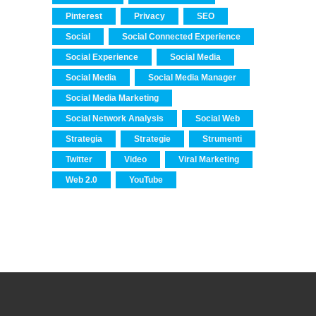
Pinterest
Privacy
SEO
Social
Social Connected Experience
Social Experience
Social Media
Social Media
Social Media Manager
Social Media Marketing
Social Network Analysis
Social Web
Strategia
Strategie
Strumenti
Twitter
Video
Viral Marketing
Web 2.0
YouTube