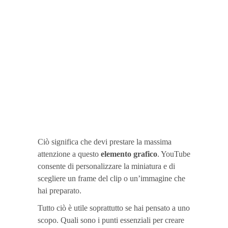
dei video di
maggior
successo su
YouTube
include
miniature
personalizzate”.
Ciò significa che devi prestare la massima
attenzione a questo
elemento grafico
. YouTube
consente di personalizzare la miniatura e di
scegliere un frame del clip o un’immagine che
hai preparato.
Tutto ciò è utile soprattutto se hai pensato a uno
scopo. Quali sono i punti essenziali per creare