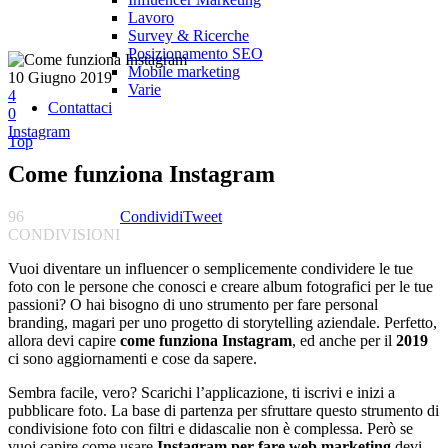
Lavoro
Survey & Ricerche
Posizionamento SEO
Mobile marketing
10 Giugno 2019
Varie
4
Contattaci
0
Instagram
Top
Come funziona Instagram
96
Condividi
Tweet
CONDIVISIONI
Vuoi diventare un influencer o semplicemente condividere le tue
foto con le persone che conosci e creare album fotografici per le tue
passioni? O hai bisogno di uno strumento per fare personal
branding, magari per uno progetto di storytelling aziendale. Perfetto,
allora devi capire
come funziona Instagram
, ed anche per il
2019
ci sono aggiornamenti e cose da sapere.
Sembra facile, vero? Scarichi l’applicazione, ti iscrivi e inizi a
pubblicare foto. La base di partenza per sfruttare questo strumento di
condivisione foto con filtri e didascalie non è complessa. Però se
vuoi capire come usare
Instagram per fare web marketing
devi