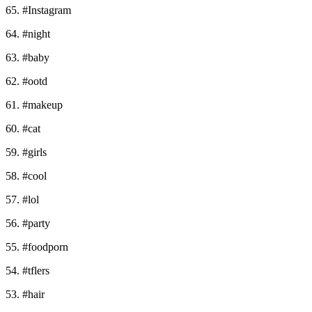
65. #Instagram
64. #night
63. #baby
62. #ootd
61. #makeup
60. #cat
59. #girls
58. #cool
57. #lol
56. #party
55. #foodporn
54. #tflers
53. #hair