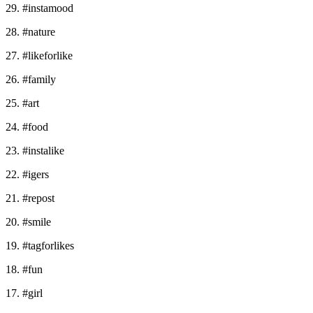
29. #instamood
28. #nature
27. #likeforlike
26. #family
25. #art
24. #food
23. #instalike
22. #igers
21. #repost
20. #smile
19. #tagforlikes
18. #fun
17. #girl