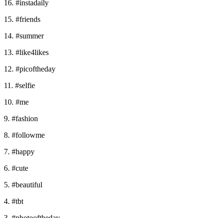
16. #instadaily
15. #friends
14. #summer
13. #like4likes
12. #picoftheday
11. #selfie
10. #me
9. #fashion
8. #followme
7. #happy
6. #cute
5. #beautiful
4. #tbt
3. #photooftheday