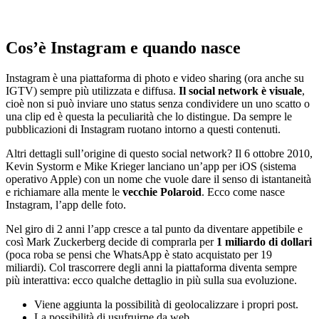
Cos’è Instagram e quando nasce
Instagram è una piattaforma di photo e video sharing (ora anche su
IGTV) sempre più utilizzata e diffusa.
Il social network è visuale
,
cioè non si può inviare uno status senza condividere un uno scatto o
una clip ed è questa la peculiarità che lo distingue. Da sempre le
pubblicazioni di Instagram ruotano intorno a questi contenuti.
Altri dettagli sull’origine di questo social network? Il 6 ottobre 2010,
Kevin Systorm e Mike Krieger lanciano un’app per iOS (sistema
operativo Apple) con un nome che vuole dare il senso di istantaneità
e richiamare alla mente le
vecchie Polaroid
. Ecco come nasce
Instagram, l’app delle foto.
Nel giro di 2 anni l’app cresce a tal punto da diventare appetibile e
così Mark Zuckerberg decide di comprarla per
1 miliardo di dollari
(poca roba se pensi che WhatsApp è stato acquistato per 19
miliardi). Col trascorrere degli anni la piattaforma diventa sempre
più interattiva: ecco qualche dettaglio in più sulla sua evoluzione.
Viene aggiunta la possibilità di geolocalizzare i propri post.
La possibilità di usufruirne da web.