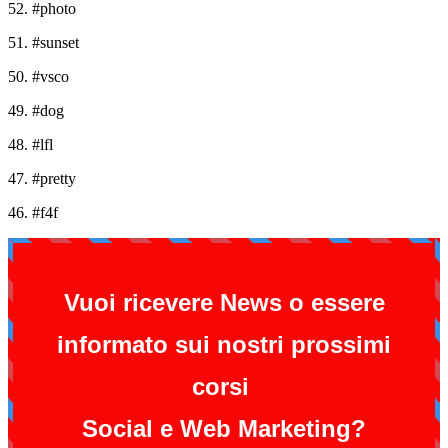
52. #photo
51. #sunset
50. #vsco
49. #dog
48. #lfl
47. #pretty
46. #f4f