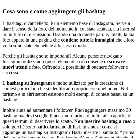
Cosa sono e come aggiungere gli hashtag
L’hashtag, o cancelletto, è un elemento base di Instagram. Serve a
dare il senso della foto, del momento in cui stata scattata, e a inserirsi
in un filtro di discussioni. Usando una di queste parole, infatti, la tua
foto appare in una pagina che
contiene tutte le immagini
che a loro
volta sono state etichettate allo stesso modo.
Perché gli hashtag sono importanti? Alcune persone navigano
Instagram utilizzando questi elementi e ciò consente di
scovare
nuovi utenti
e foto. Offrendo la possibilità di ottenere follower e
successo.
L’
hashtag su Instagram
è molto utilizzato per la creazione di
contest particolari che si identificano proprio con quel nome. Nel
turismo e in altri settori esistono molti esempi di contest basati su un
hashtag.
Inoltre aiuta ad aumentare i follower. Puoi aggiungere massimo 30
hashtag ma devi sceglierli pensando, prima di tutto, alla capacità di
questi termini di descrivere lo scatto.
Non inserire hashtag a caso
o
solo perché sono particolarmente diffusi. In sintesi: come si
aggiunge un hashtag su Instagram? Basta inserire il simbolo # prima
della parola che vuoi usare. Per il resto c’è quest’ottima guida che ti