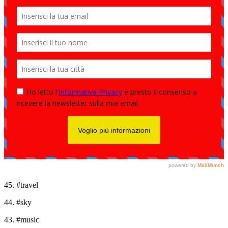
45. #travel
44. #sky
43. #music